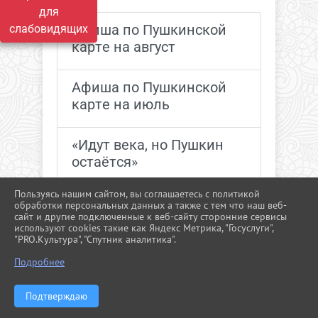
для
Афиша по Пушкинской
слабовидящих
карте на август
Афиша по Пушкинской
карте на июль
«Идут века, но Пушкин
остаётся»
Пользуясь нашим сайтом, вы соглашаетесь с политикой
Афиша по Пушкинской
обработки персональных данных а также с тем что наш веб-
сайт и другие подключенные к веб-сайту сторонние сервисы
карте на июнь
используют cookies такие как Яндекс Метрика, "Госуслуги",
"PRO.Культура", "Спутник аналитика".
^
Афиша по Пушкинской
Подробнее
карте на май
Подтверждаю
Диктант Победы