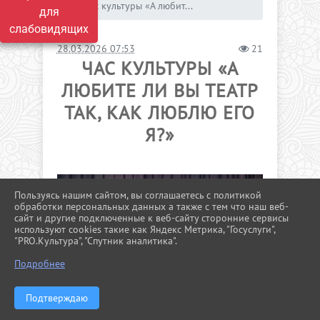
Час культуры «А любит...
для
слабовидящих
28.03.2026 07:53
21
ЧАС КУЛЬТУРЫ «А
ЛЮБИТЕ ЛИ ВЫ ТЕАТР
ТАК, КАК ЛЮБЛЮ ЕГО
Я?»
Пользуясь нашим сайтом, вы соглашаетесь с политикой
обработки персональных данных а также с тем что наш веб-
сайт и другие подключенные к веб-сайту сторонние сервисы
используют cookies такие как Яндекс Метрика, "Госуслуги",
"PRO.Культура", "Спутник аналитика".
^
Подробнее
Подтверждаю