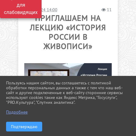
для
13.02.2024 14:00
11
слабовидящих
ПРИГЛАШАЕМ НА
ЛЕКЦИЮ «ИСТОРИЯ
РОССИИ В
ЖИВОПИСИ»
Пользуясь нашим сайтом, вы соглашаетесь с политикой
обработки персональных данных а также с тем что наш веб-
сайт и другие подключенные к веб-сайту сторонние сервисы
используют cookies такие как Яндекс Метрика, "Госуслуги",
"PRO.Культура", "Спутник аналитика".
^
Подробнее
Дорогие друзья!
Подтверждаю
Приглашаем на лекцию «История России в
живописи».