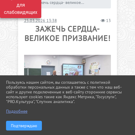
Зажечь сердца- великое...
для
слабовидящих
25.03.2026 13:38
13
ЗАЖЕЧЬ СЕРДЦА-
ВЕЛИКОЕ ПРИЗВАНИЕ!
Пользуясь нашим сайтом, вы соглашаетесь с политикой
обработки персональных данных а также с тем что наш веб-
сайт и другие подключенные к веб-сайту сторонние сервисы
используют cookies такие как Яндекс Метрика, "Госуслуги",
"PRO.Культура", "Спутник аналитика".
^
Подробнее
Подтверждаю