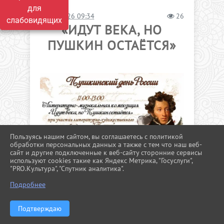
для
03.06.2026 09:34
26
слабовидящих
«ИДУТ ВЕКА, НО
ПУШКИН ОСТАЁТСЯ»
Пользуясь нашим сайтом, вы соглашаетесь с политикой
обработки персональных данных а также с тем что наш веб-
сайт и другие подключенные к веб-сайту сторонние сервисы
используют cookies такие как Яндекс Метрика, "Госуслуги",
"PRO.Культура", "Спутник аналитика".
^
Подробнее
ДОРОГИЕ ДРУЗЬЯ❗
Приглашаем вас в увлекательное
литературное путешествие❗
Подтверждаю
5 июня, накануне Пушкинского дня в